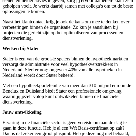
stellen en helder advies te geven, zorg jij ervoor dat iedere klant zich
geholpen voelt. Je werkt daarbij samen met collega’s om tot de beste
oplossingen te komen.
Naast het klantcontact krijg je ook de kans om mee te denken over
verbeteringen binnen de organisatie. Zo kun je aansluiten bij
projecten die gericht zijn op het optimaliseren van processen en
dienstverlening.
Werken bij Stater
Stater is een van de grootste spelers binnen de hypotheekmarkt en
verzorgt de administratie voor veel hypotheekverstrekkers in
Nederland. Sterker nog: ongeveer 40% van alle hypotheken in
Nederland wordt door Stater beheerd.
Met een hypotheekportefeuille van meer dan 310 miljard euro in de
Benelux en Duitsland biedt Stater een professionele omgeving
waarin jij jezelf volop kunt ontwikkelen binnen de financiële
dienstverlening.
Jouw ontwikkeling
Ervaring in de financiële sector is geen vereiste om aan de slag te
gaan in deze functie. Heb je al een Wft Basis-certificaat op zak?
Dan is dat zeker een groot pluspunt. Heb je deze nog niet behaald,