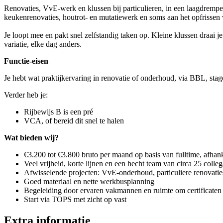
Renovaties, VvE-werk en klussen bij particulieren, in een laagdrempeli
keukenrenovaties, houtrot- en mutatiewerk en soms aan het opfrisse
Je loopt mee en pakt snel zelfstandig taken op. Kleine klussen draai
variatie, elke dag anders.
Functie-eisen
Je hebt wat praktijkervaring in renovatie of onderhoud, via BBL, stage 
Verder heb je:
Rijbewijs B is een pré
VCA, of bereid dit snel te halen
Wat bieden wij?
€3.200 tot €3.800 bruto per maand op basis van fulltime, afhanke
Veel vrijheid, korte lijnen en een hecht team van circa 25 colleg
Afwisselende projecten: VvE-onderhoud, particuliere renovat
Goed materiaal en nette werkbusplanning
Begeleiding door ervaren vakmannen en ruimte om certificaten 
Start via TOPS met zicht op vast
Extra informatie