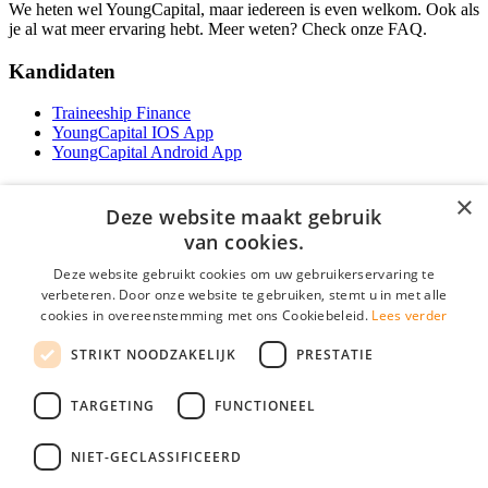
We heten wel YoungCapital, maar iedereen is even welkom. Ook als
je al wat meer ervaring hebt. Meer weten? Check onze FAQ.
Kandidaten
Traineeship Finance
YoungCapital IOS App
YoungCapital Android App
Werkgevers
×
Deze website maakt gebruik
Het concept
van cookies.
Traineeship WFT-specialist
Deze website gebruikt cookies om uw gebruikerservaring te
Contractvormen
verbeteren. Door onze website te gebruiken, stemt u in met alle
Brochure aanvragen
Vacature aanmelden
cookies in overeenstemming met ons Cookiebeleid.
Lees verder
F.A.Q
STRIKT NOODZAKELIJK
PRESTATIE
Partners
Contact
TARGETING
FUNCTIONEEL
Social
NIET-GECLASSIFICEERD