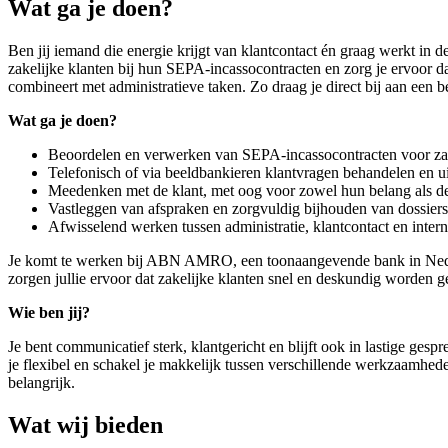
Wat ga je doen?
Ben jij iemand die energie krijgt van klantcontact én graag werkt i
zakelijke klanten bij hun SEPA-incassocontracten en zorg je ervoor da
combineert met administratieve taken. Zo draag je direct bij aan een 
Wat ga je doen?
Beoordelen en verwerken van SEPA-incassocontracten voor zak
Telefonisch of via beeldbankieren klantvragen behandelen en ui
Meedenken met de klant, met oog voor zowel hun belang als de 
Vastleggen van afspraken en zorgvuldig bijhouden van dossiers
Afwisselend werken tussen administratie, klantcontact en inter
Je komt te werken bij ABN AMRO, een toonaangevende bank in Nederla
zorgen jullie ervoor dat zakelijke klanten snel en deskundig worden g
Wie ben jij?
Je bent communicatief sterk, klantgericht en blijft ook in lastige ges
je flexibel en schakel je makkelijk tussen verschillende werkzaamhed
belangrijk.
Wat wij bieden