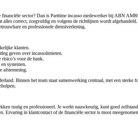
n de financiële sector? Dan is Parttime incasso medewerker bij ABN AM
t alles correct, zorgvuldig en volgens de richtlijnen wordt afgehandel
betrouwbare en professionele dienstverlening.
elijke klanten.
tleg geven over incassolimieten.
risico’s voor de bank.
 en systemen.
ne afstemming.
nd. Binnen het team staat samenwerking centraal, met een sterke focu
eholpen.
prekken rustig en professioneel. Je werkt nauwkeurig, kunt goed zelfsta
en. Ervaring in klantcontact of de financiële sector is mooi meegenomen