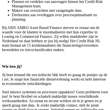
Plannen en verdelen van aanvragen binnen het Credit Risk
Management team.
Maken van overzichten met vastgelegde data.
Deelnemen aan overleggen over procesoptimalisatie en
planning.
Bij ABN AMRO Asset Based Finance streven ze ernaar om de
waarde voor de klanten te maximaliseren met hun expertise in
Leasing en Commercial Finance. Zij willen marktleider zijn in
Nederland en daar hebben ze jou bij nodig! Het Credit Risk NL
team bestaat uit 15 kredietanalisten die financieringsverzoeken
beoordelen en risicoclassificaties maken.
Wie ben jij?
Jij bent iemand die een kritische blik heeft en graag de puntjes op de
i zet. Je snapt hoe financiële dienstverlening werkt en hebt interesse
in economische ontwikkelingen.
Snel nieuwe systemen en processen oppakken? Geen probleem voor
jou! Je bent flexibel en schakelt makkelijk tussen verschillende
werkzaamheden. Accuraat en secuur werken zit in je genen en je
speelt graag met data. Je zoekt makkelijk contact, stelt de juiste
vragen en durft door te vragen. Initiatief nemen en zelfstandig aan