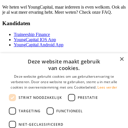
We heten wel YoungCapital, maar iedereen is even welkom. Ook als
je al wat meer ervaring hebt. Meer weten? Check onze FAQ.
Kandidaten
Traineeship Finance
YoungCapital IOS App
YoungCapital Android App
Werkgevers
×
Deze website maakt gebruik
Het concept
van cookies.
Traineeship WFT-specialist
Deze website gebruikt cookies om uw gebruikerservaring te
Contractvormen
verbeteren. Door onze website te gebruiken, stemt u in met alle
Brochure aanvragen
cookies in overeenstemming met ons Cookiebeleid.
Lees verder
Vacature aanmelden
F.A.Q
STRIKT NOODZAKELIJK
PRESTATIE
Partners
Contact
TARGETING
FUNCTIONEEL
Social
NIET-GECLASSIFICEERD