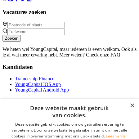
Vacatures zoeken
Zoeken
We heten wel YoungCapital, maar iedereen is even welkom. Ook als
je al wat meer ervaring hebt. Meer weten? Check onze FAQ.
Kandidaten
Traineeship Finance
YoungCapital IOS App
YoungCapital Android App
Werkgevers
×
Deze website maakt gebruik
Het concept
van cookies.
Traineeship WFT-specialist
Deze website gebruikt cookies om uw gebruikerservaring te
Contractvormen
verbeteren. Door onze website te gebruiken, stemt u in met alle
Brochure aanvragen
cookies in overeenstemming met ons Cookiebeleid.
Lees verder
Vacature aanmelden