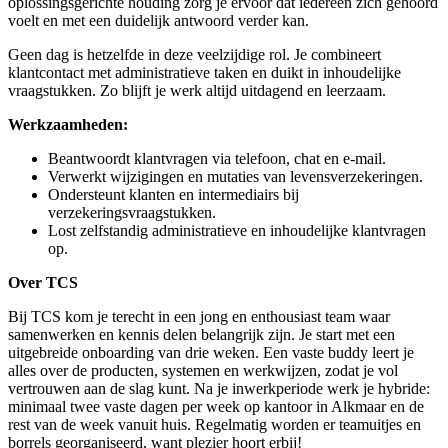
oplossingsgerichte houding zorg je ervoor dat iedereen zich gehoord
voelt en met een duidelijk antwoord verder kan.
Geen dag is hetzelfde in deze veelzijdige rol. Je combineert
klantcontact met administratieve taken en duikt in inhoudelijke
vraagstukken. Zo blijft je werk altijd uitdagend en leerzaam.
Werkzaamheden:
Beantwoordt klantvragen via telefoon, chat en e-mail.
Verwerkt wijzigingen en mutaties van levensverzekeringen.
Ondersteunt klanten en intermediairs bij
verzekeringsvraagstukken.
Lost zelfstandig administratieve en inhoudelijke klantvragen
op.
Over TCS
Bij TCS kom je terecht in een jong en enthousiast team waar
samenwerken en kennis delen belangrijk zijn. Je start met een
uitgebreide onboarding van drie weken. Een vaste buddy leert je
alles over de producten, systemen en werkwijzen, zodat je vol
vertrouwen aan de slag kunt. Na je inwerkperiode werk je hybride:
minimaal twee vaste dagen per week op kantoor in Alkmaar en de
rest van de week vanuit huis. Regelmatig worden er teamuitjes en
borrels georganiseerd, want plezier hoort erbij!