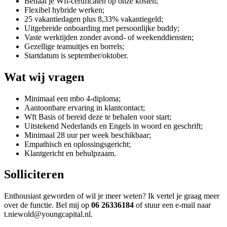
Behaal je Wft-certificaten op onze kosten;
Flexibel hybride werken;
25 vakantiedagen plus 8,33% vakantiegeld;
Uitgebreide onboarding met persoonlijke buddy;
Vaste werktijden zonder avond- of weekenddiensten;
Gezellige teamuitjes en borrels;
Startdatum is september/oktober.
Wat wij vragen
Minimaal een mbo 4-diploma;
Aantoonbare ervaring in klantcontact;
Wft Basis of bereid deze te behalen voor start;
Uitstekend Nederlands en Engels in woord en geschrift;
Minimaal 28 uur per week beschikbaar;
Empathisch en oplossingsgericht;
Klantgericht en behulpzaam.
Solliciteren
Enthousiast geworden of wil je meer weten? Ik vertel je graag meer
over de functie. Bel mij op
06 26336184
of stuur een e-mail naar
t.niewold@youngcapital.nl.