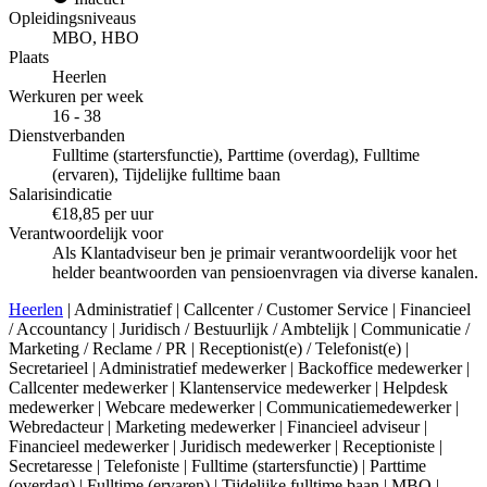
Opleidingsniveaus
MBO, HBO
Plaats
Heerlen
Werkuren per week
16 - 38
Dienstverbanden
Fulltime (startersfunctie), Parttime (overdag), Fulltime
(ervaren), Tijdelijke fulltime baan
Salarisindicatie
€18,85 per uur
Verantwoordelijk voor
Als Klantadviseur ben je primair verantwoordelijk voor het
helder beantwoorden van pensioenvragen via diverse kanalen.
Heerlen
| Administratief | Callcenter / Customer Service | Financieel
/ Accountancy | Juridisch / Bestuurlijk / Ambtelijk | Communicatie /
Marketing / Reclame / PR | Receptionist(e) / Telefonist(e) |
Secretarieel | Administratief medewerker | Backoffice medewerker |
Callcenter medewerker | Klantenservice medewerker | Helpdesk
medewerker | Webcare medewerker | Communicatiemedewerker |
Webredacteur | Marketing medewerker | Financieel adviseur |
Financieel medewerker | Juridisch medewerker | Receptioniste |
Secretaresse | Telefoniste | Fulltime (startersfunctie) | Parttime
(overdag) | Fulltime (ervaren) | Tijdelijke fulltime baan | MBO |