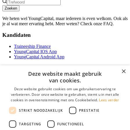
Zoeken
We heten wel YoungCapital, maar iedereen is even welkom. Ook als
je al wat meer ervaring hebt. Meer weten? Check onze FAQ.
Kandidaten
Traineeship Finance
YoungCapital IOS App
YoungCapital Android App
Werkgevers
×
Deze website maakt gebruik
Het concept
van cookies.
Traineeship WFT-specialist
Deze website gebruikt cookies om uw gebruikerservaring te
Contractvormen
verbeteren. Door onze website te gebruiken, stemt u in met alle
Brochure aanvragen
cookies in overeenstemming met ons Cookiebeleid.
Lees verder
Vacature aanmelden
F.A.Q
STRIKT NOODZAKELIJK
PRESTATIE
Partners
Contact
TARGETING
FUNCTIONEEL
Social