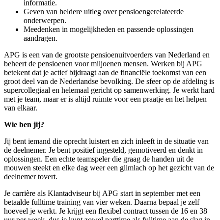
informatie.
Geven van heldere uitleg over pensioengerelateerde
onderwerpen.
Meedenken in mogelijkheden en passende oplossingen
aandragen.
APG is een van de grootste pensioenuitvoerders van Nederland en
beheert de pensioenen voor miljoenen mensen. Werken bij APG
betekent dat je actief bijdraagt aan de financiële toekomst van een
groot deel van de Nederlandse bevolking. De sfeer op de afdeling is
supercollegiaal en helemaal gericht op samenwerking. Je werkt hard
met je team, maar er is altijd ruimte voor een praatje en het helpen
van elkaar.
Wie ben jij?
Jij bent iemand die oprecht luistert en zich inleeft in de situatie van
de deelnemer. Je bent positief ingesteld, gemotiveerd en denkt in
oplossingen. Een echte teamspeler die graag de handen uit de
mouwen steekt en elke dag weer een glimlach op het gezicht van de
deelnemer tovert.
Je carrière als Klantadviseur bij APG start in september met een
betaalde fulltime training van vier weken. Daarna bepaal je zelf
hoeveel je werkt. Je krijgt een flexibel contract tussen de 16 en 38
uur per week, dus je kunt zowel parttime als fulltime aan de slag in