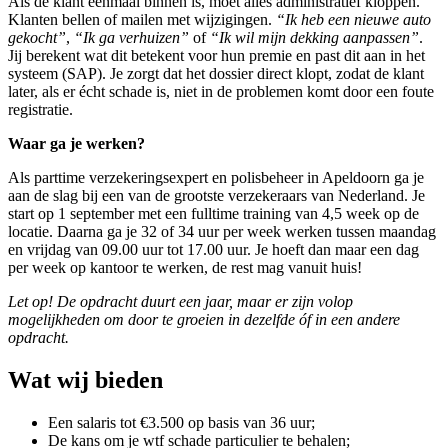
Als de klant eenmaal binnen is, moet alles administratief kloppen.
Klanten bellen of mailen met wijzigingen.
“Ik heb een nieuwe auto
gekocht”
,
“Ik ga verhuizen”
of
“Ik wil mijn dekking aanpassen”
.
Jij berekent wat dit betekent voor hun premie en past dit aan in het
systeem (SAP). Je zorgt dat het dossier direct klopt, zodat de klant
later, als er écht schade is, niet in de problemen komt door een foute
registratie.
Waar ga je werken?
Als parttime
verzekeringsexpert
en polisbeheer in Apeldoorn
ga je
aan de slag bij een van de grootste verzekeraars van Nederland. Je
start op 1 september met een fulltime training van 4,5 week op de
locatie. Daarna ga je 32 of 34 uur per week
werken tussen maandag
en vrijdag van 09.00 uur tot 17.00 uur. Je hoeft dan maar een dag
per week op kantoor te werken, de rest mag vanuit huis!
Let op! De opdracht duurt een jaar, maar er zijn volop
mogelijkheden om door te groeien in dezelfde óf in een andere
opdracht.
Wat wij bieden
Een salaris tot €3.500 op basis van 36 uur;
De kans om je wtf schade particulier te behalen;