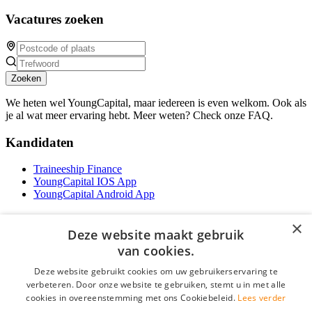
Vacatures zoeken
Zoeken
We heten wel YoungCapital, maar iedereen is even welkom. Ook als
je al wat meer ervaring hebt. Meer weten? Check onze FAQ.
Kandidaten
Traineeship Finance
YoungCapital IOS App
YoungCapital Android App
Werkgevers
×
Deze website maakt gebruik
Het concept
van cookies.
Traineeship WFT-specialist
Deze website gebruikt cookies om uw gebruikerservaring te
Contractvormen
verbeteren. Door onze website te gebruiken, stemt u in met alle
Brochure aanvragen
cookies in overeenstemming met ons Cookiebeleid.
Lees verder
Vacature aanmelden
F.A.Q