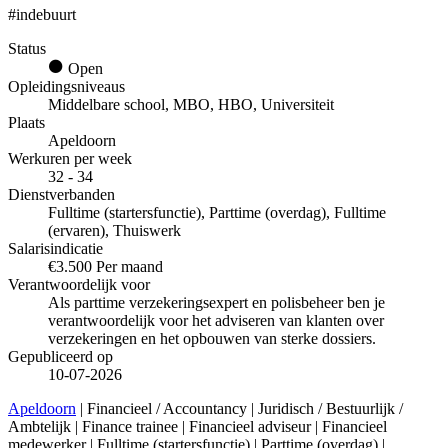
#indebuurt
Status
Open
Opleidingsniveaus
Middelbare school, MBO, HBO, Universiteit
Plaats
Apeldoorn
Werkuren per week
32 - 34
Dienstverbanden
Fulltime (startersfunctie), Parttime (overdag), Fulltime
(ervaren), Thuiswerk
Salarisindicatie
€3.500 Per maand
Verantwoordelijk voor
Als parttime verzekeringsexpert en polisbeheer ben je
verantwoordelijk voor het adviseren van klanten over
verzekeringen en het opbouwen van sterke dossiers.
Gepubliceerd op
10-07-2026
Apeldoorn
| Financieel / Accountancy | Juridisch / Bestuurlijk /
Ambtelijk | Finance trainee | Financieel adviseur | Financieel
medewerker | Fulltime (startersfunctie) | Parttime (overdag) |