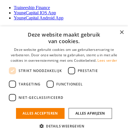
Traineeship Finance
YoungCapital IOS App
YoungCapital Android App
Werkgevers
×
Deze website maakt gebruik
Het concept
van cookies.
Traineeship WFT-specialist
Deze website gebruikt cookies om uw gebruikerservaring te
Contractvormen
verbeteren. Door onze website te gebruiken, stemt u in met alle
Brochure aanvragen
cookies in overeenstemming met ons Cookiebeleid.
Lees verder
Vacature aanmelden
F.A.Q
STRIKT NOODZAKELIJK
PRESTATIE
Partners
Contact
TARGETING
FUNCTIONEEL
Social
NIET-GECLASSIFICEERD
ALLES ACCEPTEREN
ALLES AFWIJZEN
Mogen wij cookies plaatsen? Check hier ons
cookiestatement
Financiele Vacatures is onderdeel van YoungCapital • © 2026 • KvK nr:
34199416 •
Algemene voorwaarden
•
Privacy
Contact
•
YoungCapital score
DETAILS WEERGEVEN
Ok
4.3 - 3366 reviews