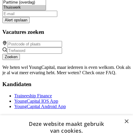
Alert opslaan
Vacatures zoeken
Zoeken
We heten wel YoungCapital, maar iedereen is even welkom. Ook als
je al wat meer ervaring hebt. Meer weten? Check onze FAQ.
Kandidaten
Traineeship Finance
YoungCapital IOS App
YoungCapital Android App
Werkgevers
×
Deze website maakt gebruik
Het concept
van cookies.