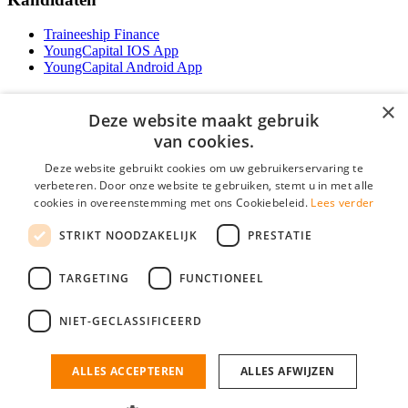
Traineeship Finance
YoungCapital IOS App
YoungCapital Android App
Werkgevers
×
Deze website maakt gebruik
Het concept
van cookies.
Traineeship WFT-specialist
Deze website gebruikt cookies om uw gebruikerservaring te
Contractvormen
verbeteren. Door onze website te gebruiken, stemt u in met alle
Brochure aanvragen
cookies in overeenstemming met ons Cookiebeleid.
Lees verder
Vacature aanmelden
F.A.Q
STRIKT NOODZAKELIJK
PRESTATIE
Partners
Contact
TARGETING
FUNCTIONEEL
Social
NIET-GECLASSIFICEERD
ALLES ACCEPTEREN
ALLES AFWIJZEN
Mogen wij cookies plaatsen? Check hier ons
cookiestatement
Financiele Vacatures is onderdeel van YoungCapital • © 2026 • KvK nr:
34199416 •
Algemene voorwaarden
•
Privacy
Contact
•
YoungCapital score