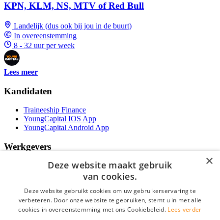
KPN, KLM, NS, MTV of Red Bull
Landelijk (dus ook bij jou in de buurt)
In overeenstemming
8 - 32 uur per week
Lees meer
Kandidaten
Traineeship Finance
YoungCapital IOS App
YoungCapital Android App
Werkgevers
×
Deze website maakt gebruik
Het concept
Traineeship WFT-specialist
van cookies.
Contractvormen
Deze website gebruikt cookies om uw gebruikerservaring te
Brochure aanvragen
verbeteren. Door onze website te gebruiken, stemt u in met alle
Vacature aanmelden
cookies in overeenstemming met ons Cookiebeleid.
Lees verder
F.A.Q
Partners