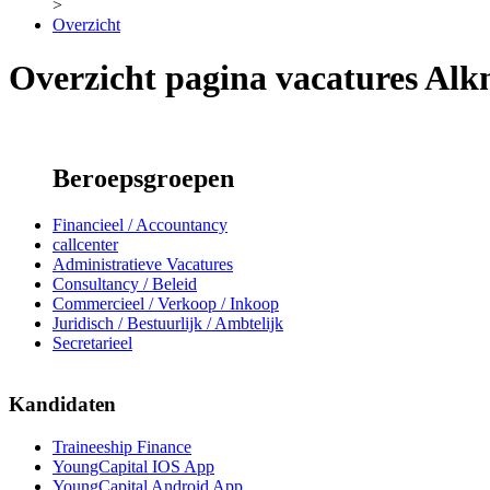
>
Overzicht
Overzicht pagina vacatures Al
Beroepsgroepen
Financieel / Accountancy
callcenter
Administratieve Vacatures
Consultancy / Beleid
Commercieel / Verkoop / Inkoop
Juridisch / Bestuurlijk / Ambtelijk
Secretarieel
Kandidaten
Traineeship Finance
YoungCapital IOS App
YoungCapital Android App