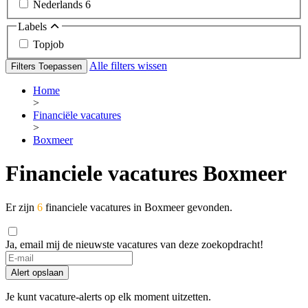
Nederlands
6
Labels
Topjob
Alle filters wissen
Filters Toepassen
Home
>
Financiële vacatures
>
Boxmeer
Financiele vacatures Boxmeer
Er zijn
6
financiele vacatures in Boxmeer gevonden.
Ja, email mij de nieuwste vacatures van deze zoekopdracht!
If
you
Alert opslaan
are
a
Je kunt vacature-alerts op elk moment uitzetten.
human,