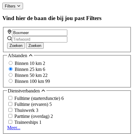
ignore
Filters
this
field
Vind hier de baan die bij jou past
Filters
Zoeken
Zoeken
Afstanden
Binnen 10 km
2
Binnen 25 km
6
Binnen 50 km
22
Binnen 100 km
99
Dienstverbanden
Fulltime (startersfunctie)
6
Fulltime (ervaren)
5
Thuiswerk
3
Parttime (overdag)
2
Traineeships
1
Meer...