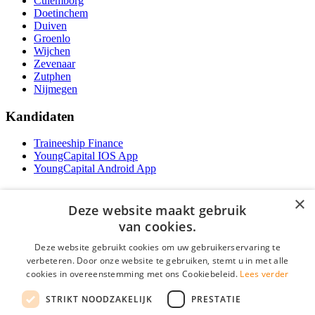
Culemborg
Doetinchem
Duiven
Groenlo
Wijchen
Zevenaar
Zutphen
Nijmegen
Kandidaten
Traineeship Finance
YoungCapital IOS App
YoungCapital Android App
Werkgevers
×
Deze website maakt gebruik
Het concept
van cookies.
Traineeship WFT-specialist
Deze website gebruikt cookies om uw gebruikerservaring te
Contractvormen
verbeteren. Door onze website te gebruiken, stemt u in met alle
Brochure aanvragen
Vacature aanmelden
cookies in overeenstemming met ons Cookiebeleid.
Lees verder
F.A.Q
STRIKT NOODZAKELIJK
PRESTATIE
Partners
Contact