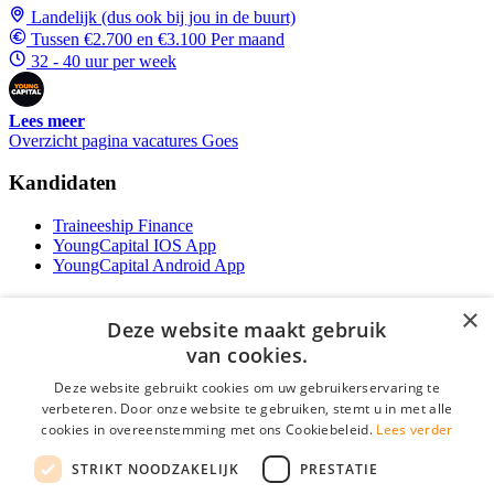
Landelijk (dus ook bij jou in de buurt)
Tussen €2.700 en €3.100 Per maand
32 - 40 uur per week
Lees meer
Overzicht pagina vacatures Goes
Kandidaten
Traineeship Finance
YoungCapital IOS App
YoungCapital Android App
Werkgevers
×
Deze website maakt gebruik
Het concept
van cookies.
Traineeship WFT-specialist
Deze website gebruikt cookies om uw gebruikerservaring te
Contractvormen
verbeteren. Door onze website te gebruiken, stemt u in met alle
Brochure aanvragen
cookies in overeenstemming met ons Cookiebeleid.
Lees verder
Vacature aanmelden
F.A.Q
STRIKT NOODZAKELIJK
PRESTATIE
Partners
Contact