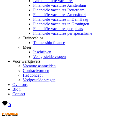
Alle financiële vacatures
Financiële vacatures Amsterdam
Financiële vacatures Rotterdam
Financiële vacatures Amersfoort
Financiële vacatures in Den Haag
Financiële vacatures in Groningen
Financiële vacatures per plaats
Financiële vacatures per specialisme
Traineeships
Traineeship finance
Meer
Inschrijven
Veelgestelde vragen
Voor werkgevers
Vacature aanmelden
Contractvormen
Het concept
Veelgestelde vragen
Over ons
Blog
Contact
0