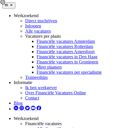
Werkzoekend
Direct inschrijven
Inloggen
Alle vacatures
Vacatures per plaats
Financiële vacatures Amsterdam
Financiële vacatures Rotterdam
Financiële vacatures Amersfoort
Financiële vacatures in Den Haag
Financiële vacatures in Groningen
Meer plaatsen
Financiële vacatures per specialisme
Traineeships
Informatie
Ik ben werkgever
Over Financiële Vacatures Online
Contact
Blog
Werkzoekend
Financiële vacatures