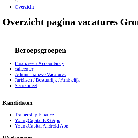
>
Overzicht
Overzicht pagina vacatures Gr
Beroepsgroepen
Financieel / Accountancy
callcenter
Administratieve Vacatures
Juridisch / Bestuurlijk / Ambtelijk
Secretarieel
Kandidaten
Traineeship Finance
YoungCapital IOS App
YoungCapital Android App
Werkgevers