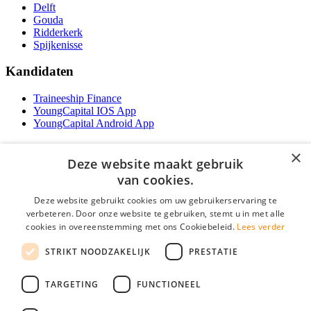
Delft
Gouda
Ridderkerk
Spijkenisse
Kandidaten
Traineeship Finance
YoungCapital IOS App
YoungCapital Android App
Werkgevers
×
Deze website maakt gebruik
Het concept
van cookies.
Traineeship WFT-specialist
Deze website gebruikt cookies om uw gebruikerservaring te
Contractvormen
verbeteren. Door onze website te gebruiken, stemt u in met alle
Brochure aanvragen
cookies in overeenstemming met ons Cookiebeleid.
Lees verder
Vacature aanmelden
F.A.Q
STRIKT NOODZAKELIJK
PRESTATIE
Partners
Contact
TARGETING
FUNCTIONEEL
Social