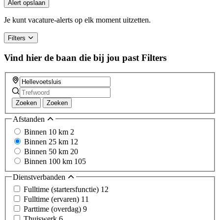
you
Alert opslaan
are
a
Je kunt vacature-alerts op elk moment uitzetten.
human,
ignore
Filters
this
field
Vind hier de baan die bij jou past
Filters
Zoeken
Zoeken
Afstanden
Binnen 10 km
2
Binnen 25 km
12
Binnen 50 km
20
Binnen 100 km
105
Dienstverbanden
Fulltime (startersfunctie)
12
Fulltime (ervaren)
11
Parttime (overdag)
9
Thuiswerk
6