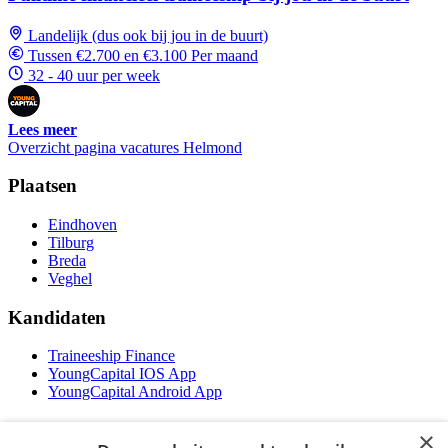
Landelijk (dus ook bij jou in de buurt)
Tussen €2.700 en €3.100 Per maand
32 - 40 uur per week
Lees meer
Overzicht pagina vacatures Helmond
Plaatsen
Eindhoven
Tilburg
Breda
Veghel
Kandidaten
Traineeship Finance
YoungCapital IOS App
YoungCapital Android App
Werkgevers
×