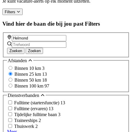
Je kunt vacature-alerts op elk moment uitzetten.
Filters
Vind hier de baan die bij jou past
Filters
Zoeken
Zoeken
Afstanden
Binnen 10 km
3
Binnen 25 km
13
Binnen 50 km
18
Binnen 100 km
97
Dienstverbanden
Fulltime (startersfunctie)
13
Fulltime (ervaren)
13
Tijdelijke fulltime baan
3
Traineeships
2
Thuiswerk
2
Meer...