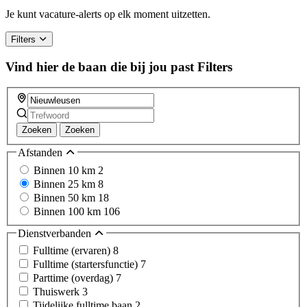
a
Je kunt vacature-alerts op elk moment uitzetten.
human,
ignore
Filters
this
field
Vind hier de baan die bij jou past
Filters
Zoeken
Zoeken
Afstanden
Binnen 10 km
2
Binnen 25 km
8
Binnen 50 km
18
Binnen 100 km
106
Dienstverbanden
Fulltime (ervaren)
8
Fulltime (startersfunctie)
7
Parttime (overdag)
7
Thuiswerk
3
Tijdelijke fulltime baan
2