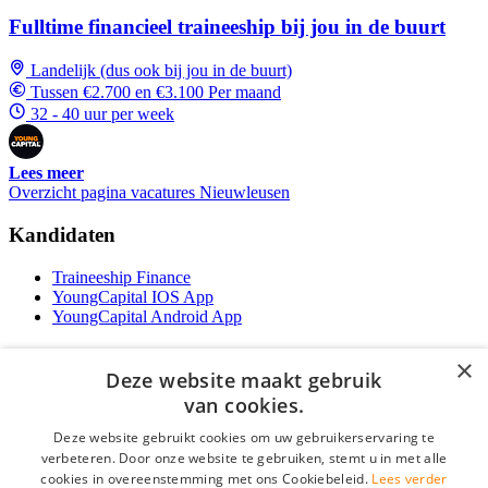
Fulltime financieel traineeship bij jou in de buurt
Landelijk (dus ook bij jou in de buurt)
Tussen €2.700 en €3.100 Per maand
32 - 40 uur per week
Lees meer
Overzicht pagina vacatures Nieuwleusen
Kandidaten
Traineeship Finance
YoungCapital IOS App
YoungCapital Android App
Werkgevers
×
Deze website maakt gebruik
Het concept
van cookies.
Traineeship WFT-specialist
Deze website gebruikt cookies om uw gebruikerservaring te
Contractvormen
verbeteren. Door onze website te gebruiken, stemt u in met alle
Brochure aanvragen
cookies in overeenstemming met ons Cookiebeleid.
Lees verder
Vacature aanmelden