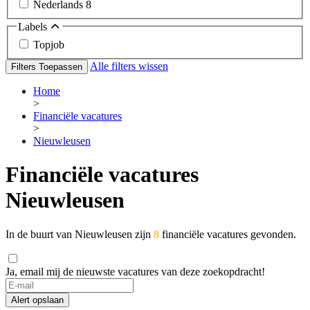
Nederlands
8
Labels
Topjob
Alle filters wissen
Filters Toepassen
Home
>
Financiële vacatures
>
Nieuwleusen
Financiële vacatures
Nieuwleusen
In de buurt van Nieuwleusen zijn
8
financiële vacatures gevonden.
Ja, email mij de nieuwste vacatures van deze zoekopdracht!
If
you
Alert opslaan
are