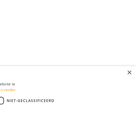
×
ebsite te
es verder
NIET-GECLASSIFICEERD
Ok
iews