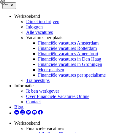
Werkzoekend
Direct inschrijven
Inloggen
Alle vacatures
Vacatures per plaats
Financiële vacatures Amsterdam
Financiële vacatures Rotterdam
Financiële vacatures Amersfoort
Financiële vacatures in Den Haag
Financiële vacatures in Groningen
Meer plaatsen
Financiële vacatures per specialisme
Traineeships
Informatie
Ik ben werkgever
Over Financiële Vacatures Online
Contact
Blog
Werkzoekend
Financiële vacatures