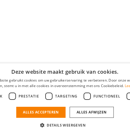
Deze website maakt gebruik van cookies.
site gebruikt cookies om uw gebruikerservaring te verbeteren. Door onze w
n, stemt u in met alle cookies in overeenstemming met ons Cookiebeleid.
Le
JK
PRESTATIE
TARGETING
FUNCTIONEEL
ALLES ACCEPTEREN
ALLES AFWIJZEN
DETAILS WEERGEVEN
en wij cookies plaatsen? Check hier ons
cookiestatement
16 •
Algemene voorwaarden
•
Privacy
Contact
•
YoungCapital score
4.3 - 3366 rev