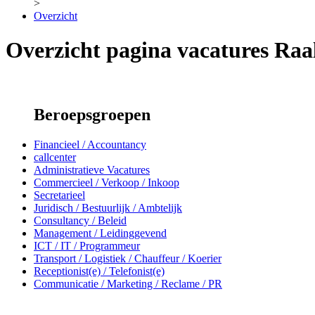
>
Overzicht
Overzicht pagina vacatures Raa
Beroepsgroepen
Financieel / Accountancy
callcenter
Administratieve Vacatures
Commercieel / Verkoop / Inkoop
Secretarieel
Juridisch / Bestuurlijk / Ambtelijk
Consultancy / Beleid
Management / Leidinggevend
ICT / IT / Programmeur
Transport / Logistiek / Chauffeur / Koerier
Receptionist(e) / Telefonist(e)
Communicatie / Marketing / Reclame / PR