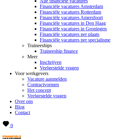
Alle financiële vacatures
Financiële vacatures Amsterdam
Financiële vacatures Rotterdam
Financiële vacatures Amersfoort
Financiële vacatures in Den Haag
Financiële vacatures in Groningen
Financiële vacatures per plaats
Financiële vacatures per specialisme
Traineeships
Traineeship finance
Meer
Inschrijven
Veelgestelde vragen
Voor werkgevers
Vacature aanmelden
Contractvormen
Het concept
Veelgestelde vragen
Over ons
Blog
Contact
0