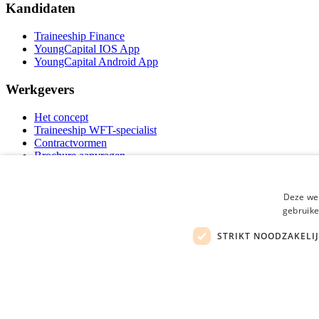
Kandidaten
Traineeship Finance
YoungCapital IOS App
YoungCapital Android App
Werkgevers
Het concept
Traineeship WFT-specialist
Contractvormen
Brochure aanvragen
Vacature aanmelden
F.A.Q
Partners
Deze web
Contact
gebruike
Social
STRIKT NOODZAKELI
Mog
Financiele Vacatures is onderdeel van YoungCapital • © 2026 • KvK nr: 341994