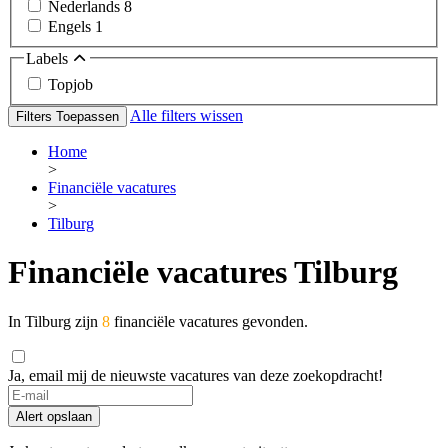
Nederlands
8
Engels
1
Labels
Topjob
Alle filters wissen
Filters Toepassen
Home
>
Financiële vacatures
>
Tilburg
Financiële vacatures Tilburg
In Tilburg zijn
8
financiële vacatures gevonden.
Ja, email mij de nieuwste vacatures van deze zoekopdracht!
If
you
Alert opslaan
are
a