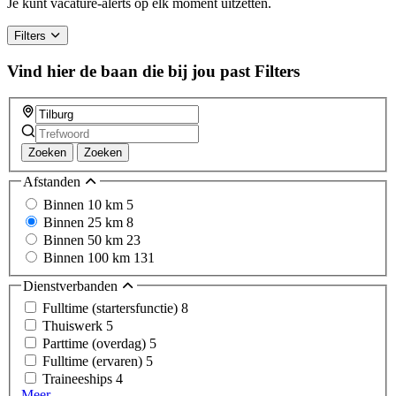
Je kunt vacature-alerts op elk moment uitzetten.
human,
ignore
Filters
this
field
Vind hier de baan die bij jou past
Filters
Zoeken
Zoeken
Afstanden
Binnen 10 km
5
Binnen 25 km
8
Binnen 50 km
23
Binnen 100 km
131
Dienstverbanden
Fulltime (startersfunctie)
8
Thuiswerk
5
Parttime (overdag)
5
Fulltime (ervaren)
5
Traineeships
4
Meer...