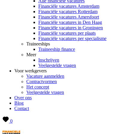
Alle financiële vacatures
Financiële vacatures Amsterdam
Financiële vacatures Rotterdam
Financiële vacatures Amersfoort
Financiële vacatures in Den Haag
Financiële vacatures in Groningen
Financiële vacatures per plaats
Financiële vacatures per specialisme
Traineeships
Traineeship finance
Meer
Inschrijven
Veelgestelde vragen
Voor werkgevers
Vacature aanmelden
Contractvormen
Het concept
Veelgestelde vragen
Over ons
Blog
Contact
0