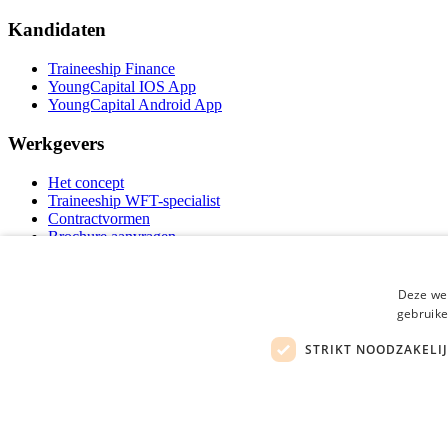
Kandidaten
Traineeship Finance
YoungCapital IOS App
YoungCapital Android App
Werkgevers
Het concept
Traineeship WFT-specialist
Contractvormen
Brochure aanvragen
Vacature aanmelden
F.A.Q
Partners
Deze web
Contact
gebruike
Social
STRIKT NOODZAKELI