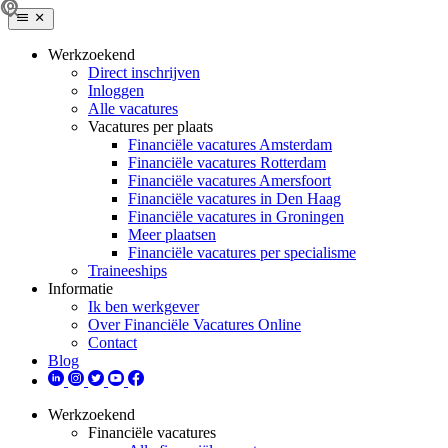
Werkzoekend
Direct inschrijven
Inloggen
Alle vacatures
Vacatures per plaats
Financiële vacatures Amsterdam
Financiële vacatures Rotterdam
Financiële vacatures Amersfoort
Financiële vacatures in Den Haag
Financiële vacatures in Groningen
Meer plaatsen
Financiële vacatures per specialisme
Traineeships
Informatie
Ik ben werkgever
Over Financiële Vacatures Online
Contact
Blog
Werkzoekend
Financiële vacatures