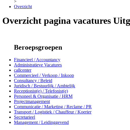
>
Overzicht
Overzicht pagina vacatures Uitg
Beroepsgroepen
Financieel / Accountancy
Administratieve Vacatures
callcenter
Commercieel / Verkoop / Inkoop
Consultancy / Beleid
Juridisch / Bestuurlijk / Ambtelijk
Receptionist(e) / Telefonist(e)
Personeel & Organisatie / HRM
Projectmanagement
Communicatie / Marketing / Reclame / PR
Transport / Logistiek / Chauffeur / Koerier
Secretarieel
Management / Leidinggevend