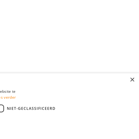
×
ebsite te
es verder
NIET-GECLASSIFICEERD
Ok