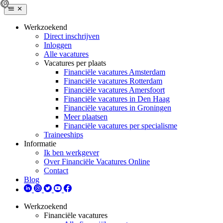
Werkzoekend
Direct inschrijven
Inloggen
Alle vacatures
Vacatures per plaats
Financiële vacatures Amsterdam
Financiële vacatures Rotterdam
Financiële vacatures Amersfoort
Financiële vacatures in Den Haag
Financiële vacatures in Groningen
Meer plaatsen
Financiële vacatures per specialisme
Traineeships
Informatie
Ik ben werkgever
Over Financiële Vacatures Online
Contact
Blog
Werkzoekend
Financiële vacatures