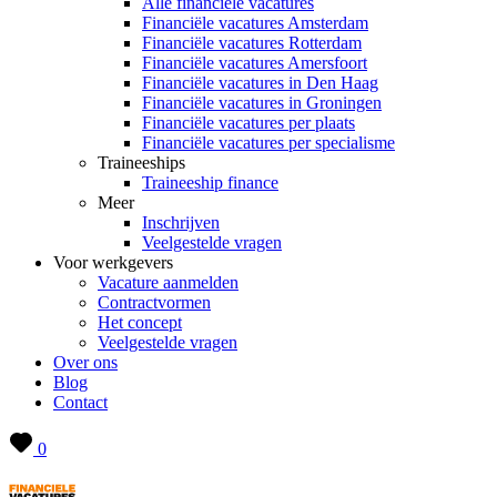
Alle financiële vacatures
Financiële vacatures Amsterdam
Financiële vacatures Rotterdam
Financiële vacatures Amersfoort
Financiële vacatures in Den Haag
Financiële vacatures in Groningen
Financiële vacatures per plaats
Financiële vacatures per specialisme
Traineeships
Traineeship finance
Meer
Inschrijven
Veelgestelde vragen
Voor werkgevers
Vacature aanmelden
Contractvormen
Het concept
Veelgestelde vragen
Over ons
Blog
Contact
0