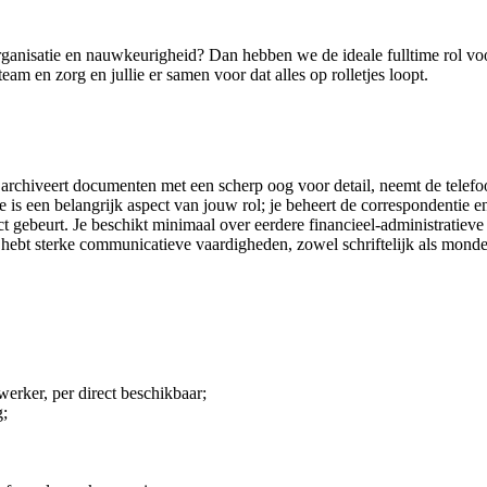
 organisatie en nauwkeurigheid? Dan hebben we de ideale fulltime rol vo
am en zorg en jullie er samen voor dat alles op rolletjes loopt.
archiveert documenten met een scherp oog voor detail, neemt de telefoo
e is een belangrijk aspect van jouw rol; je beheert de correspondentie 
ect gebeurt. Je beschikt minimaal over eerdere financieel-administratie
ebt sterke communicatieve vaardigheden, zowel schriftelijk als mondel
werker, per direct beschikbaar;
g;