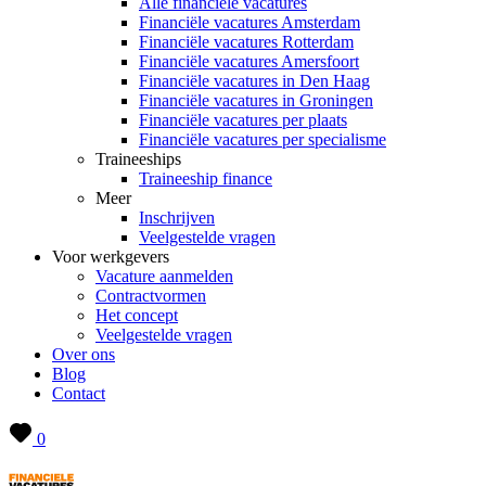
Alle financiële vacatures
Financiële vacatures Amsterdam
Financiële vacatures Rotterdam
Financiële vacatures Amersfoort
Financiële vacatures in Den Haag
Financiële vacatures in Groningen
Financiële vacatures per plaats
Financiële vacatures per specialisme
Traineeships
Traineeship finance
Meer
Inschrijven
Veelgestelde vragen
Voor werkgevers
Vacature aanmelden
Contractvormen
Het concept
Veelgestelde vragen
Over ons
Blog
Contact
0