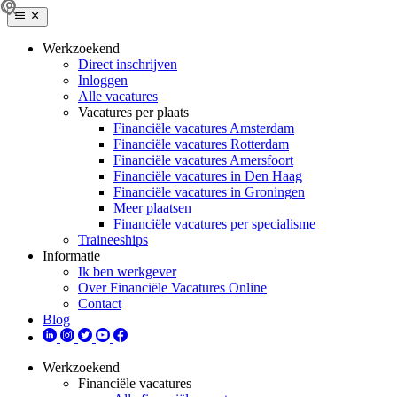
Werkzoekend
Direct inschrijven
Inloggen
Alle vacatures
Vacatures per plaats
Financiële vacatures Amsterdam
Financiële vacatures Rotterdam
Financiële vacatures Amersfoort
Financiële vacatures in Den Haag
Financiële vacatures in Groningen
Meer plaatsen
Financiële vacatures per specialisme
Traineeships
Informatie
Ik ben werkgever
Over Financiële Vacatures Online
Contact
Blog
Werkzoekend
Financiële vacatures