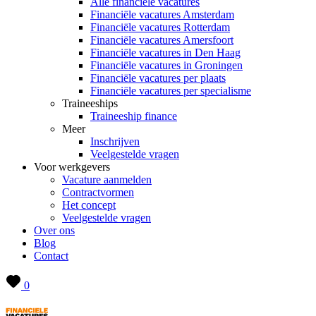
Alle financiële vacatures
Financiële vacatures Amsterdam
Financiële vacatures Rotterdam
Financiële vacatures Amersfoort
Financiële vacatures in Den Haag
Financiële vacatures in Groningen
Financiële vacatures per plaats
Financiële vacatures per specialisme
Traineeships
Traineeship finance
Meer
Inschrijven
Veelgestelde vragen
Voor werkgevers
Vacature aanmelden
Contractvormen
Het concept
Veelgestelde vragen
Over ons
Blog
Contact
0