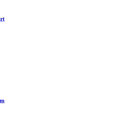
rt
um