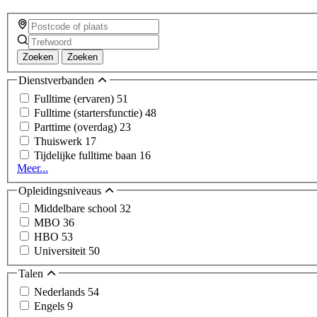
Zoeken
Zoeken
Dienstverbanden
Fulltime (ervaren)
51
Fulltime (startersfunctie)
48
Parttime (overdag)
23
Thuiswerk
17
Tijdelijke fulltime baan
16
Meer...
Opleidingsniveaus
Middelbare school
32
MBO
36
HBO
53
Universiteit
50
Talen
Nederlands
54
Engels
9