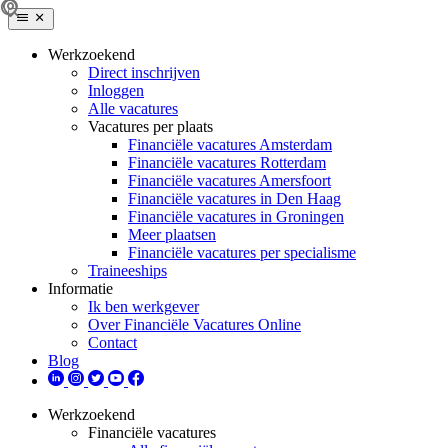
Werkzoekend
Direct inschrijven
Inloggen
Alle vacatures
Vacatures per plaats
Financiële vacatures Amsterdam
Financiële vacatures Rotterdam
Financiële vacatures Amersfoort
Financiële vacatures in Den Haag
Financiële vacatures in Groningen
Meer plaatsen
Financiële vacatures per specialisme
Traineeships
Informatie
Ik ben werkgever
Over Financiële Vacatures Online
Contact
Blog
Werkzoekend
Financiële vacatures