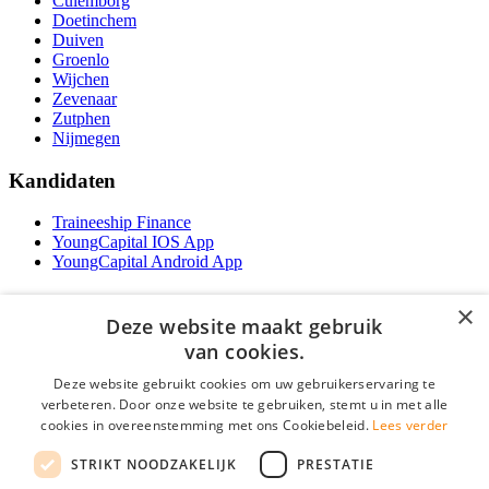
Culemborg
Doetinchem
Duiven
Groenlo
Wijchen
Zevenaar
Zutphen
Nijmegen
Kandidaten
Traineeship Finance
YoungCapital IOS App
YoungCapital Android App
Werkgevers
×
Deze website maakt gebruik
Het concept
van cookies.
Traineeship WFT-specialist
Deze website gebruikt cookies om uw gebruikerservaring te
Contractvormen
verbeteren. Door onze website te gebruiken, stemt u in met alle
Brochure aanvragen
Vacature aanmelden
cookies in overeenstemming met ons Cookiebeleid.
Lees verder
F.A.Q
STRIKT NOODZAKELIJK
PRESTATIE
Partners
Contact