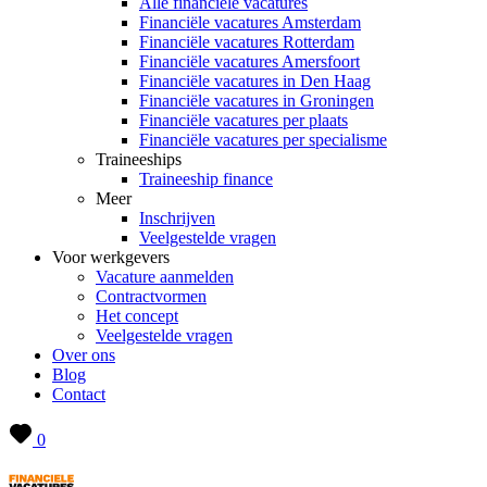
Alle financiële vacatures
Financiële vacatures Amsterdam
Financiële vacatures Rotterdam
Financiële vacatures Amersfoort
Financiële vacatures in Den Haag
Financiële vacatures in Groningen
Financiële vacatures per plaats
Financiële vacatures per specialisme
Traineeships
Traineeship finance
Meer
Inschrijven
Veelgestelde vragen
Voor werkgevers
Vacature aanmelden
Contractvormen
Het concept
Veelgestelde vragen
Over ons
Blog
Contact
0