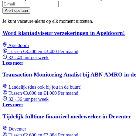
If
you
Alert opslaan
are
a
Je kunt vacature-alerts op elk moment uitzetten.
human,
ignore
Word klantadviseur verzekeringen in Apeldoorn!
this
field
Apeldoorn
Tussen €3.200 en €3.400 Per maand
32 - 40 uur per week
Lees meer
Transaction Monitoring Analist bij ABN AMRO in d
Landelijk (dus ook bij jou in de buurt)
Tussen €3.000 en €4.000 Per maand
32 - 36 uur per week
Lees meer
Tijdelijk fulltime financieel medewerker in Deventer
Deventer
Tussen €2.600 en €2.884 Per maand