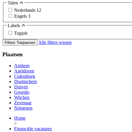
Talen
Nederlands
12
Engels
3
Labels
Topjob
Alle filters wissen
Filters Toepassen
Plaatsen
Arnhem
Apeldoorn
Culemborg
Doetinchem
Duiven
Groenlo
Wijchen
Zevenaar
Nijmegen
Home
>
Financiële vacatures