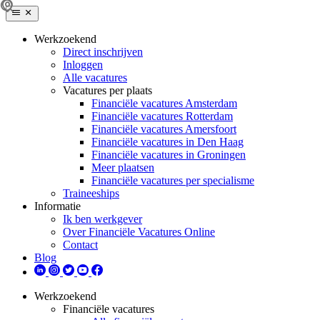
Werkzoekend
Direct inschrijven
Inloggen
Alle vacatures
Vacatures per plaats
Financiële vacatures Amsterdam
Financiële vacatures Rotterdam
Financiële vacatures Amersfoort
Financiële vacatures in Den Haag
Financiële vacatures in Groningen
Meer plaatsen
Financiële vacatures per specialisme
Traineeships
Informatie
Ik ben werkgever
Over Financiële Vacatures Online
Contact
Blog
Werkzoekend
Financiële vacatures