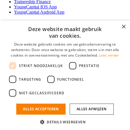
Traineeship Finance
YoungCapital IOS App
YoungCapital Android App
Werkgevers
×
Deze website maakt gebruik
Het concept
van cookies.
Traineeship WFT-specialist
Deze website gebruikt cookies om uw gebruikerservaring te
Contractvormen
verbeteren. Door onze website te gebruiken, stemt u in met alle
Brochure aanvragen
cookies in overeenstemming met ons Cookiebeleid.
Lees verder
Vacature aanmelden
F.A.Q
STRIKT NOODZAKELIJK
PRESTATIE
Partners
Contact
TARGETING
FUNCTIONEEL
Social
NIET-GECLASSIFICEERD
ALLES ACCEPTEREN
ALLES AFWIJZEN
Mogen wij cookies plaatsen? Check hier ons
cookiestatement
Financiele Vacatures is onderdeel van YoungCapital • © 2026 • KvK nr:
34199416 •
Algemene voorwaarden
•
Privacy
Contact
•
YoungCapital score
DETAILS WEERGEVEN
Ok
4.3 - 3366 reviews