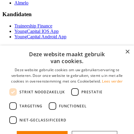
Almelo
Kandidaten
Traineeship Finance
YoungCapital IOS App
YoungCapital Android App
Werkgevers
×
Deze website maakt gebruik
Het concept
van cookies.
Traineeship WFT-specialist
Deze website gebruikt cookies om uw gebruikerservaring te
Contractvormen
verbeteren. Door onze website te gebruiken, stemt u in met alle
Brochure aanvragen
cookies in overeenstemming met ons Cookiebeleid.
Lees verder
Vacature aanmelden
F.A.Q
STRIKT NOODZAKELIJK
PRESTATIE
Partners
Contact
TARGETING
FUNCTIONEEL
Social
NIET-GECLASSIFICEERD