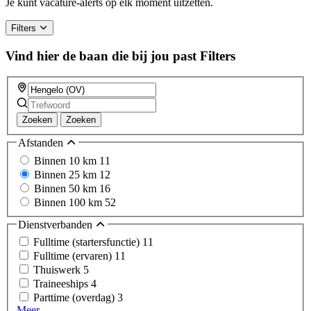
Je kunt vacature-alerts op elk moment uitzetten.
human,
ignore
Filters
this
field
Vind hier de baan die bij jou past
Filters
Zoeken
Zoeken
Afstanden
Binnen 10 km
11
Binnen 25 km
12
Binnen 50 km
16
Binnen 100 km
52
Dienstverbanden
Fulltime (startersfunctie)
11
Fulltime (ervaren)
11
Thuiswerk
5
Traineeships
4
Parttime (overdag)
3
Meer...