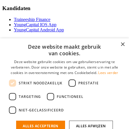
Kandidaten
Traineeship Finance
YoungCapital IOS App
YoungCapital Android App
Werkgevers
×
Deze website maakt gebruik
Het concept
van cookies.
Traineeship WFT-specialist
Deze website gebruikt cookies om uw gebruikerservaring te
Contractvormen
verbeteren. Door onze website te gebruiken, stemt u in met alle
Brochure aanvragen
cookies in overeenstemming met ons Cookiebeleid.
Lees verder
Vacature aanmelden
F.A.Q
STRIKT NOODZAKELIJK
PRESTATIE
Partners
Contact
TARGETING
FUNCTIONEEL
Social
NIET-GECLASSIFICEERD
ALLES ACCEPTEREN
ALLES AFWIJZEN