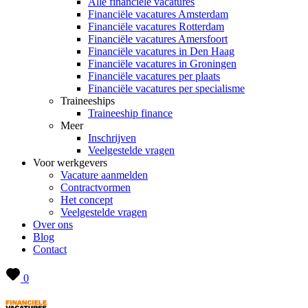
Alle financiële vacatures
Financiële vacatures Amsterdam
Financiële vacatures Rotterdam
Financiële vacatures Amersfoort
Financiële vacatures in Den Haag
Financiële vacatures in Groningen
Financiële vacatures per plaats
Financiële vacatures per specialisme
Traineeships
Traineeship finance
Meer
Inschrijven
Veelgestelde vragen
Voor werkgevers
Vacature aanmelden
Contractvormen
Het concept
Veelgestelde vragen
Over ons
Blog
Contact
0