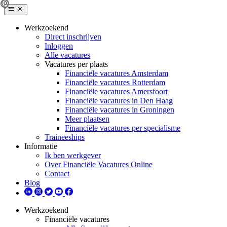
Werkzoekend
Direct inschrijven
Inloggen
Alle vacatures
Vacatures per plaats
Financiële vacatures Amsterdam
Financiële vacatures Rotterdam
Financiële vacatures Amersfoort
Financiële vacatures in Den Haag
Financiële vacatures in Groningen
Meer plaatsen
Financiële vacatures per specialisme
Traineeships
Informatie
Ik ben werkgever
Over Financiële Vacatures Online
Contact
Blog
Werkzoekend
Financiële vacatures