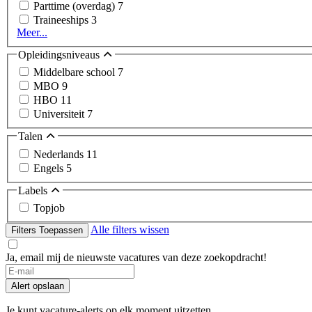
Parttime (overdag)
7
Traineeships
3
Meer...
Opleidingsniveaus
Middelbare school
7
MBO
9
HBO
11
Universiteit
7
Talen
Nederlands
11
Engels
5
Labels
Topjob
Alle filters wissen
Filters Toepassen
Ja, email mij de nieuwste vacatures van deze zoekopdracht!
Alert opslaan
Je kunt vacature-alerts op elk moment uitzetten.