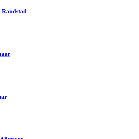
e Randstad
maar
aar